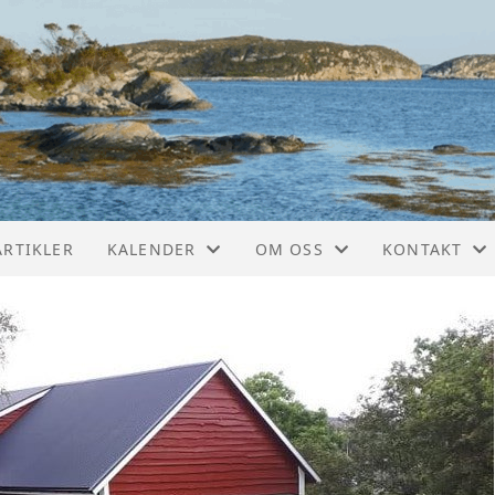
ARTIKLER
KALENDER
OM OSS
KONTAKT
KALENDER
ARBEIDSPROGRAM 2025
KONTAKT
LISTE
ARBEIDSPROGRAM 2024
STYRET
ÅRSMØTE 2024
VEDTEKTER